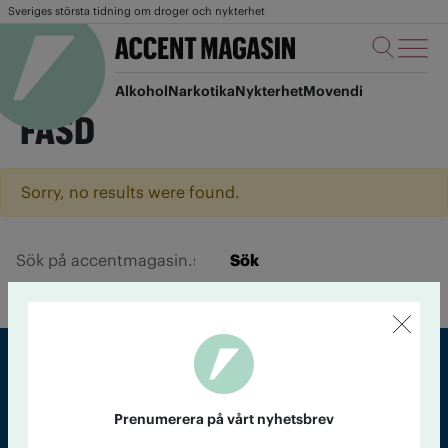
Sveriges största tidning om droger och nykterhet
Alkohol
Narkotika
Nykterhet
Movendi
FASD
Sorry, no results were found.
Sök
Sveriges största tidning om droger och nykterhet
Prenumerera på vårt nyhetsbrev
Tidningen Accent, A4, Bondegatan 21, 116 33 Stockholm