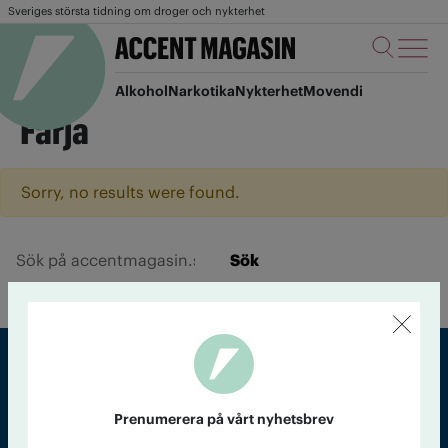
Sveriges största tidning om droger och nykterhet
Alkohol
Narkotika
Nykterhet
Movendi
Färja
Sorry, no results were found.
Sök
Sveriges största tidning om droger och nykterhet
Prenumerera på vårt nyhetsbrev
Tidningen Accent, A4, Bondegatan 21, 116 33 Stockholm