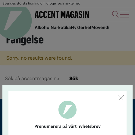
Sveriges största tidning om droger och nykterhet
Alkohol
Narkotika
Nykterhet
Movendi
Fängelse
Sorry, no results were found.
Sök
Sveriges största tidning om droger och nykterhet
Prenumerera på vårt nyhetsbrev
Tidningen Accent, A4, Bondegatan 21, 116 33 Stockholm