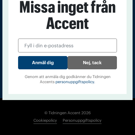
Missa inget från
Kontakt
Om Tidningen
Tidningsarkiv
In English
Accent
Läs tidigare
nummer av
Accent
Nej, tack
Genom att anmäla dig godkänner du Tidningen
Accents
personuppgiftspolicy.
© Tidningen Accent 2026
Cookiepolicy
Personuppgiftspolicy