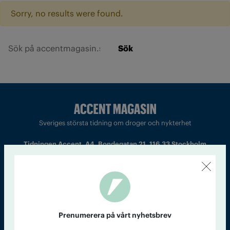
Sorry, no results were found.
Sök
Sveriges största tidning om droger och nykterhet
Tidningen Accent, A4, Bondegatan 21, 116 33 Stockholm
accent@iogt.se
Chefredaktör och ansvarig utgivare: Barbro Janson Lundkvist,
barbro@a4.se.
Prenumerera på vårt nyhetsbrev