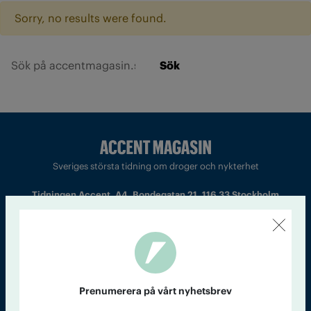
Sorry, no results were found.
Sök
Sveriges största tidning om droger och nykterhet
Tidningen Accent, A4, Bondegatan 21, 116 33 Stockholm
accent@iogt.se
Chefredaktör och ansvarig utgivare: Barbro Janson Lundkvist,
barbro@a4.se.
Prenumerera på vårt nyhetsbrev