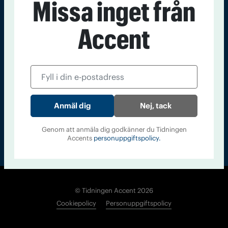
Missa inget från
Kontakt
Om Tidningen
Tidningsarkiv
In English
Accent
Läs tidigare
nummer av
Accent
Nej, tack
Genom att anmäla dig godkänner du Tidningen
Accents
personuppgiftspolicy.
© Tidningen Accent 2026
Cookiepolicy
Personuppgiftspolicy