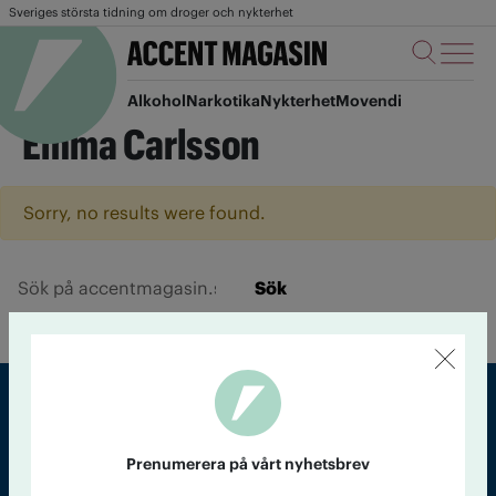
Sveriges största tidning om droger och nykterhet
Alkohol
Narkotika
Nykterhet
Movendi
Emma Carlsson
Sorry, no results were found.
Sök
Sveriges största tidning om droger och nykterhet
Prenumerera på vårt nyhetsbrev
Tidningen Accent, A4, Bondegatan 21, 116 33 Stockholm