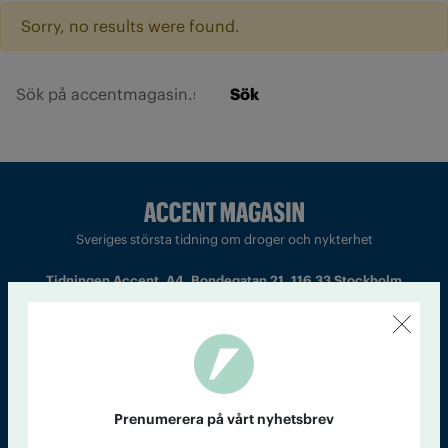
Sorry, no results were found.
Sök
Sveriges största tidning om droger och nykterhet
Tidningen Accent, A4, Bondegatan 21, 116 33 Stockholm
accent@iogt.se
Chefredaktör och ansvarig utgivare: Barbro Janson Lundkvist,
barbro@a4.se.
Prenumerera på vårt nyhetsbrev