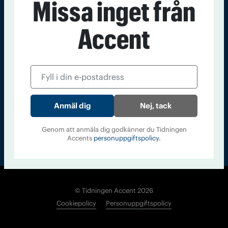
Missa inget från
Kontakt
Om Tidningen
Tidningsarkiv
In English
Accent
Läs tidigare
nummer av
Accent
Nej, tack
Genom att anmäla dig godkänner du Tidningen
Accents
personuppgiftspolicy.
© Tidningen Accent 2026
Cookiepolicy
Personuppgiftspolicy