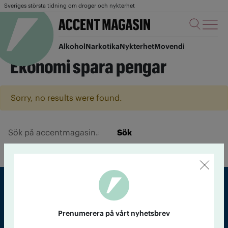
Sveriges största tidning om droger och nykterhet
Alkohol
Narkotika
Nykterhet
Movendi
Ekonomi spara pengar
Sorry, no results were found.
Sök
Sveriges största tidning om droger och nykterhet
Prenumerera på vårt nyhetsbrev
Tidningen Accent, A4, Bondegatan 21, 116 33 Stockholm