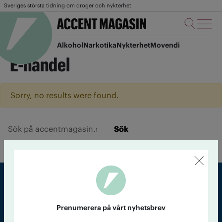
Sveriges största tidning om droger och nykterhet
Alkohol
Narkotika
Nykterhet
Movendi
E-handel
Sorry, no results were found.
Sök
Sveriges största tidning om droger och nykterhet
Prenumerera på vårt nyhetsbrev
Tidningen Accent, A4, Bondegatan 21, 116 33 Stockholm