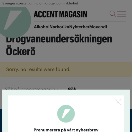
Sveriges största tidning om droger och nykterhet
Alkohol
Narkotika
Nykterhet
Movendi
Drogvaneundersökningen
Öckerö
Sorry, no results were found.
Sök
Prenumerera på vårt nyhetsbrev