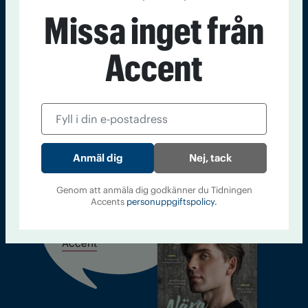
Sveriges största tidning om droger och nykterhet
Missa inget från
Tidningen Accent, A4, Bondegatan 21, 116 33 Stockholm
accent@iogt.se
Accent
Chefredaktör och ansvarig utgivare: Barbro Janson Lundkvist,
barbro@a4.se.
Kontakt
Om Tidningen
Tidningsarkiv
In English
Nej, tack
Genom att anmäla dig godkänner du Tidningen
Accents
personuppgiftspolicy.
Läs tidigare
nummer av
Accent