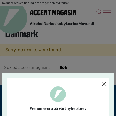
Sveriges största tidning om droger och nykterhet
Alkohol
Narkotika
Nykterhet
Movendi
Danmark
Sorry, no results were found.
Sök
Sveriges största tidning om droger och nykterhet
Prenumerera på vårt nyhetsbrev
Tidningen Accent, A4, Bondegatan 21, 116 33 Stockholm