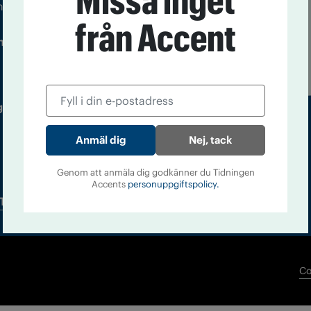
Missa inget
m droger och nykterhet
från Accent
Läs tidigare
ndegatan 21, 116 33 Stockholm
nummer av
Accent
 utgivare: Barbro Janson Lundkvist,
Nej, tack
Genom att anmäla dig godkänner du Tidningen
Accents
personuppgiftspolicy.
Tidningsarkiv
In English
Co