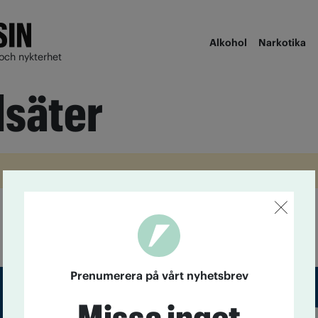
Alkohol
Narkotika
och nykterhet
lsäter
Prenumerera på vårt nyhetsbrev