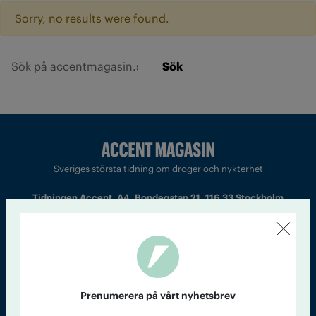
Sorry, no results were found.
Sök
Sveriges största tidning om droger och nykterhet
Tidningen Accent, A4, Bondegatan 21, 116 33 Stockholm
accent@iogt.se
Chefredaktör och ansvarig utgivare: Barbro Janson Lundkvist,
barbro@a4.se.
Prenumerera på vårt nyhetsbrev