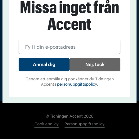
Missa inget från
Kontakt
Om Tidningen
Tidningsarkiv
In English
Accent
Läs tidigare
nummer av
Accent
Nej, tack
Genom att anmäla dig godkänner du Tidningen
Accents
personuppgiftspolicy.
© Tidningen Accent 2026
Cookiepolicy
Personuppgiftspolicy