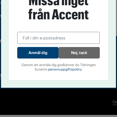
Missa inget
m droger och nykterhet
från Accent
Läs tidigare
ndegatan 21, 116 33 Stockholm
nummer av
Accent
 utgivare: Barbro Janson Lundkvist,
Nej, tack
Genom att anmäla dig godkänner du Tidningen
Accents
personuppgiftspolicy.
Tidningsarkiv
In English
Co