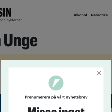
Alkohol
Narkotika
och nykterhet
n Unge
Prenumerera på vårt nyhetsbrev