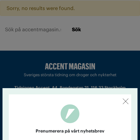
Sorry, no results were found.
Sök
Sveriges största tidning om droger och nykterhet
Tidningen Accent, A4, Bondegatan 21, 116 33 Stockholm
accent@iogt.se
Chefredaktör och ansvarig utgivare: Barbro Janson Lundkvist,
barbro@a4.se.
Prenumerera på vårt nyhetsbrev