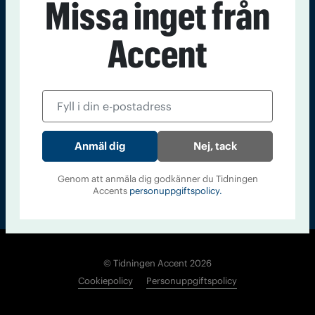
Missa inget från
Kontakt
Om Tidningen
Tidningsarkiv
In English
Accent
Läs tidigare
nummer av
Accent
Nej, tack
Genom att anmäla dig godkänner du Tidningen
Accents
personuppgiftspolicy.
© Tidningen Accent 2026
Cookiepolicy
Personuppgiftspolicy