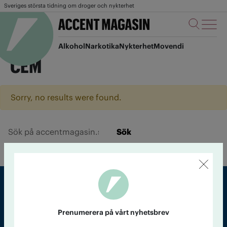
Sveriges största tidning om droger och nykterhet
Alkohol
Narkotika
Nykterhet
Movendi
CEM
Sorry, no results were found.
Sök
Sveriges största tidning om droger och nykterhet
Prenumerera på vårt nyhetsbrev
Tidningen Accent, A4, Bondegatan 21, 116 33 Stockholm