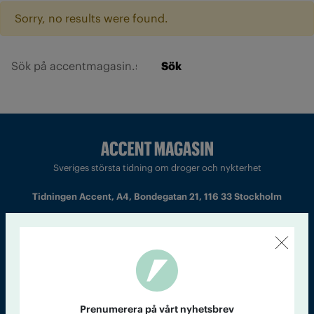
Sorry, no results were found.
Sök
Sveriges största tidning om droger och nykterhet
Tidningen Accent, A4, Bondegatan 21, 116 33 Stockholm
accent@iogt.se
Chefredaktör och ansvarig utgivare: Barbro Janson Lundkvist,
barbro@a4.se.
Prenumerera på vårt nyhetsbrev