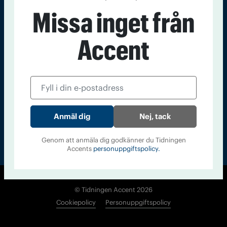
Kontakt
Om Tidningen
Tidningsarkiv
In English
Missa inget från
Accent
Läs tidigare
nummer av
Accent
Nej, tack
Genom att anmäla dig godkänner du Tidningen
Accents
personuppgiftspolicy.
© Tidningen Accent 2026
Cookiepolicy
Personuppgiftspolicy