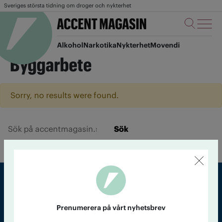
Sveriges största tidning om droger och nykterhet
Alkohol
Narkotika
Nykterhet
Movendi
Byggarbete
Sorry, no results were found.
Sök
Sveriges största tidning om droger och nykterhet
Prenumerera på vårt nyhetsbrev
Tidningen Accent, A4, Bondegatan 21, 116 33 Stockholm