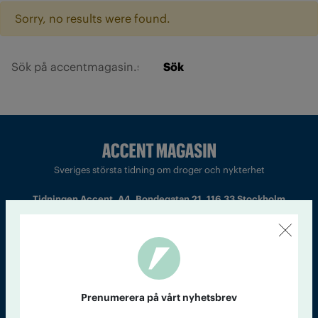
Sorry, no results were found.
Sök
Sveriges största tidning om droger och nykterhet
Tidningen Accent, A4, Bondegatan 21, 116 33 Stockholm
accent@iogt.se
Chefredaktör och ansvarig utgivare: Barbro Janson Lundkvist,
barbro@a4.se.
Prenumerera på vårt nyhetsbrev