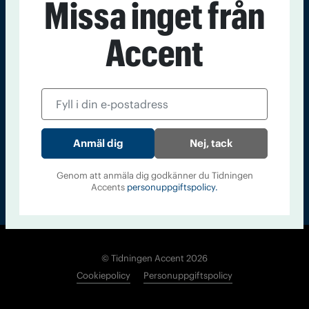
Missa inget från
Kontakt
Om Tidningen
Tidningsarkiv
In English
Accent
Läs tidigare
nummer av
Accent
Nej, tack
Genom att anmäla dig godkänner du Tidningen
Accents
personuppgiftspolicy.
© Tidningen Accent 2026
Cookiepolicy
Personuppgiftspolicy