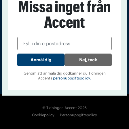
Missa inget från
Kontakt
Om Tidningen
Tidningsarkiv
In English
Accent
Läs tidigare
nummer av
Accent
Nej, tack
Genom att anmäla dig godkänner du Tidningen
Accents
personuppgiftspolicy.
© Tidningen Accent 2026
Cookiepolicy
Personuppgiftspolicy