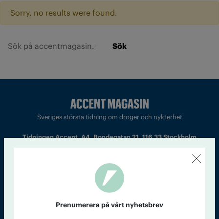
Sorry, no results were found.
Sök
Sveriges största tidning om droger och nykterhet
Tidningen Accent, A4, Bondegatan 21, 116 33 Stockholm
accent@iogt.se
Chefredaktör och ansvarig utgivare: Barbro Janson Lundkvist,
barbro@a4.se.
Prenumerera på vårt nyhetsbrev