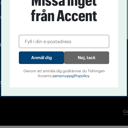
Missa inget
m droger och nykterhet
från Accent
Läs tidigare
ndegatan 21, 116 33 Stockholm
nummer av
Accent
 utgivare: Barbro Janson Lundkvist,
Nej, tack
Genom att anmäla dig godkänner du Tidningen
Accents
personuppgiftspolicy.
Tidningsarkiv
In English
Co