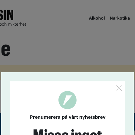
Alkohol
Narkotika
och nykterhet
de
Prenumerera på vårt nyhetsbrev