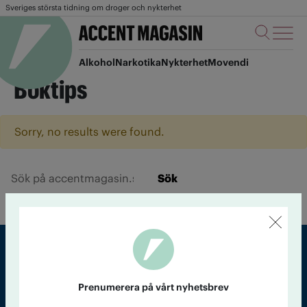
Sveriges största tidning om droger och nykterhet
Alkohol
Narkotika
Nykterhet
Movendi
Boktips
Sorry, no results were found.
Sök
Sveriges största tidning om droger och nykterhet
Prenumerera på vårt nyhetsbrev
Tidningen Accent, A4, Bondegatan 21, 116 33 Stockholm