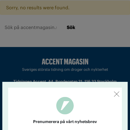
Sorry, no results were found.
Sök
Sveriges största tidning om droger och nykterhet
Tidningen Accent, A4, Bondegatan 21, 116 33 Stockholm
accent@iogt.se
Chefredaktör och ansvarig utgivare: Barbro Janson Lundkvist,
barbro@a4.se.
Prenumerera på vårt nyhetsbrev