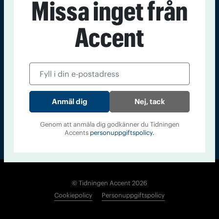
Missa inget från
Kontakt
Om Tidningen
Tidningsarkiv
In English
Accent
Läs tidigare
nummer av
Accent
Nej, tack
Genom att anmäla dig godkänner du Tidningen
Accents
personuppgiftspolicy.
© Tidningen Accent 2026
Cookiepolicy
Personuppgiftspolicy