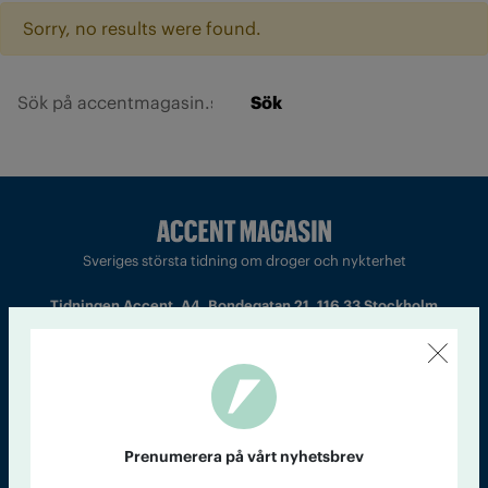
Sorry, no results were found.
Sök
Sveriges största tidning om droger och nykterhet
Tidningen Accent, A4, Bondegatan 21, 116 33 Stockholm
accent@iogt.se
Chefredaktör och ansvarig utgivare: Barbro Janson Lundkvist,
barbro@a4.se.
Prenumerera på vårt nyhetsbrev