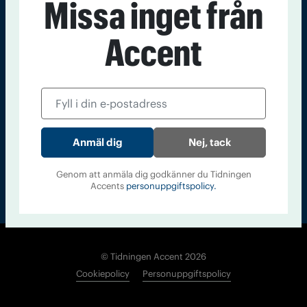
Missa inget från
Kontakt
Om Tidningen
Tidningsarkiv
In English
Accent
Läs tidigare
nummer av
Accent
Nej, tack
Genom att anmäla dig godkänner du Tidningen
Accents
personuppgiftspolicy.
© Tidningen Accent 2026
Cookiepolicy
Personuppgiftspolicy