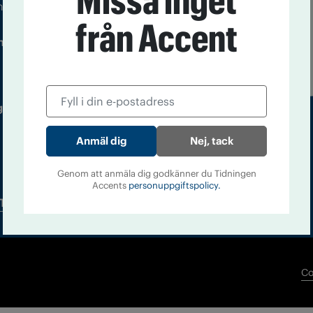
Missa inget
m droger och nykterhet
från Accent
Läs tidigare
ndegatan 21, 116 33 Stockholm
nummer av
Accent
 utgivare: Barbro Janson Lundkvist,
Nej, tack
Genom att anmäla dig godkänner du Tidningen
Accents
personuppgiftspolicy.
Tidningsarkiv
In English
Co