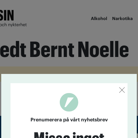
Alkohol
Narkotika
och nykterhet
edt Bernt Noelle
Prenumerera på vårt nyhetsbrev