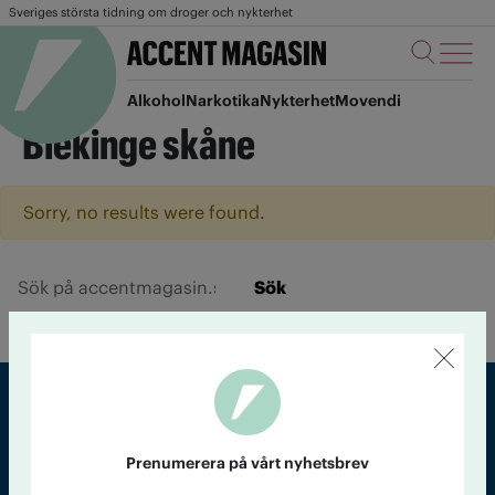
Sveriges största tidning om droger och nykterhet
Alkohol
Narkotika
Nykterhet
Movendi
Blekinge skåne
Sorry, no results were found.
Sök
Sveriges största tidning om droger och nykterhet
Prenumerera på vårt nyhetsbrev
Tidningen Accent, A4, Bondegatan 21, 116 33 Stockholm