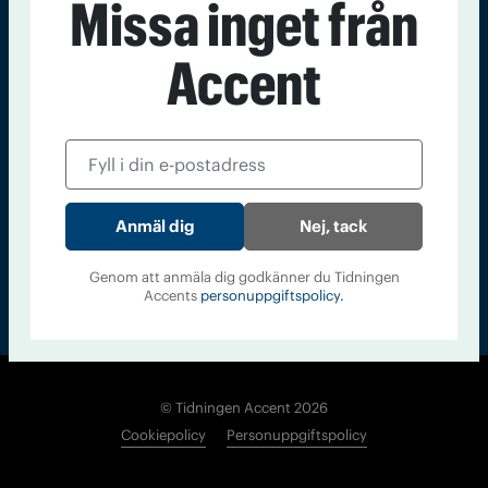
Missa inget från
Kontakt
Om Tidningen
Tidningsarkiv
In English
Accent
Läs tidigare
nummer av
Accent
Nej, tack
Genom att anmäla dig godkänner du Tidningen
Accents
personuppgiftspolicy.
© Tidningen Accent 2026
Cookiepolicy
Personuppgiftspolicy