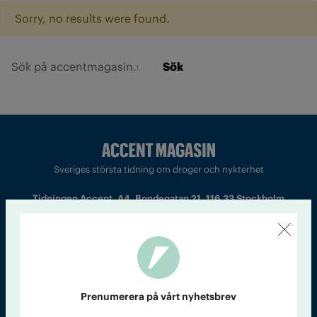
Sorry, no results were found.
Sök
Sveriges största tidning om droger och nykterhet
Tidningen Accent, A4, Bondegatan 21, 116 33 Stockholm
accent@iogt.se
Chefredaktör och ansvarig utgivare: Barbro Janson Lundkvist,
barbro@a4.se.
Prenumerera på vårt nyhetsbrev