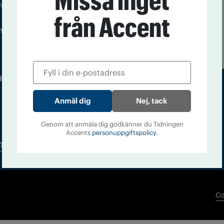
Missa inget
m droger och nykterhet
från Accent
Läs tidigare
ndegatan 21, 116 33 Stockholm
nummer av
Accent
 utgivare: Barbro Janson Lundkvist,
Nej, tack
Genom att anmäla dig godkänner du Tidningen
Accents
personuppgiftspolicy.
Tidningsarkiv
In English
Co