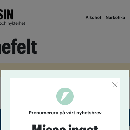
Alkohol
Narkotika
och nykterhet
efelt
Prenumerera på vårt nyhetsbrev