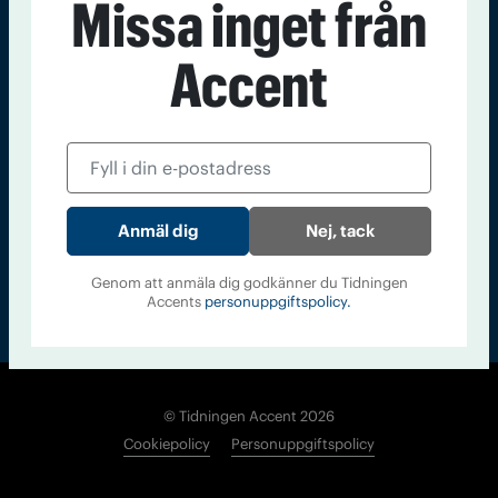
Missa inget från
Kontakt
Om Tidningen
Tidningsarkiv
In English
Accent
Läs tidigare
nummer av
Accent
Nej, tack
Genom att anmäla dig godkänner du Tidningen
Accents
personuppgiftspolicy.
© Tidningen Accent 2026
Cookiepolicy
Personuppgiftspolicy