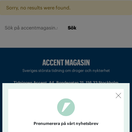
Sorry, no results were found.
Sök
Sveriges största tidning om droger och nykterhet
Tidningen Accent, A4, Bondegatan 21, 116 33 Stockholm
accent@iogt.se
Chefredaktör och ansvarig utgivare: Barbro Janson Lundkvist,
barbro@a4.se.
Prenumerera på vårt nyhetsbrev