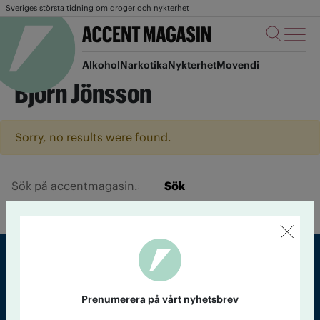
Sveriges största tidning om droger och nykterhet
Alkohol
Narkotika
Nykterhet
Movendi
Björn Jönsson
Sorry, no results were found.
Sök
Sveriges största tidning om droger och nykterhet
Prenumerera på vårt nyhetsbrev
Tidningen Accent, A4, Bondegatan 21, 116 33 Stockholm