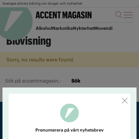
Sveriges största tidning om droger och nykterhet
Alkohol
Narkotika
Nykterhet
Movendi
Biovisning
Sorry, no results were found.
Sök
Sveriges största tidning om droger och nykterhet
Prenumerera på vårt nyhetsbrev
Tidningen Accent, A4, Bondegatan 21, 116 33 Stockholm