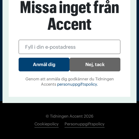
Missa inget från
Kontakt
Om Tidningen
Tidningsarkiv
In English
Accent
Läs tidigare
nummer av
Accent
Nej, tack
Genom att anmäla dig godkänner du Tidningen
Accents
personuppgiftspolicy.
© Tidningen Accent 2026
Cookiepolicy
Personuppgiftspolicy