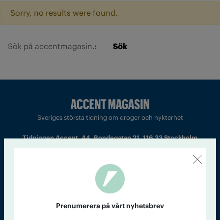
Sorry, no results were found.
Sök
Sveriges största tidning om droger och nykterhet
Tidningen Accent, A4, Bondegatan 21, 116 33 Stockholm
accent@iogt.se
Chefredaktör och ansvarig utgivare: Barbro Janson Lundkvist,
barbro@a4.se.
Prenumerera på vårt nyhetsbrev