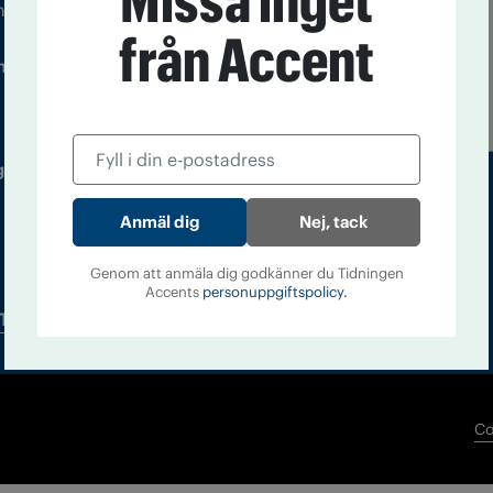
Missa inget
m droger och nykterhet
från Accent
Läs tidigare
ndegatan 21, 116 33 Stockholm
nummer av
Accent
 utgivare: Barbro Janson Lundkvist,
Nej, tack
Genom att anmäla dig godkänner du Tidningen
Accents
personuppgiftspolicy.
Tidningsarkiv
In English
Co