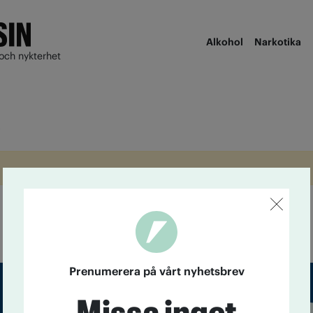
Alkohol
Narkotika
och nykterhet
k
Prenumerera på vårt nyhetsbrev