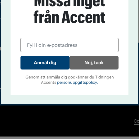
Missa inget
m droger och nykterhet
från Accent
Läs tidigare
ndegatan 21, 116 33 Stockholm
nummer av
Accent
 utgivare: Barbro Janson Lundkvist,
Nej, tack
Genom att anmäla dig godkänner du Tidningen
Accents
personuppgiftspolicy.
Tidningsarkiv
In English
Co