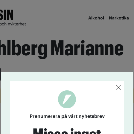
Alkohol
Narkotika
och nykterhet
ahlberg Marianne
.
Prenumerera på vårt nyhetsbrev