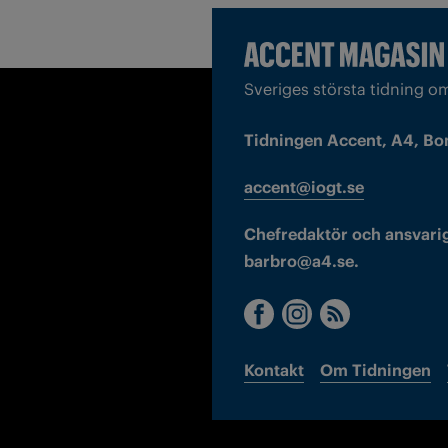
Sveriges största tidning o
Tidningen Accent, A4, Bo
accent@iogt.se
Chefredaktör och ansvarig
barbro@a4.se.
Kontakt
Om Tidningen