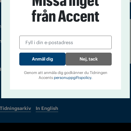
Missa inget
från Accent
m droger och nykterhet
Läs tidigare
ndegatan 21, 116 33 Stockholm
nummer av
Accent
Nej, tack
 utgivare: Barbro Janson Lundkvist,
Genom att anmäla dig godkänner du Tidningen
Accents
personuppgiftspolicy.
Tidningsarkiv
In English