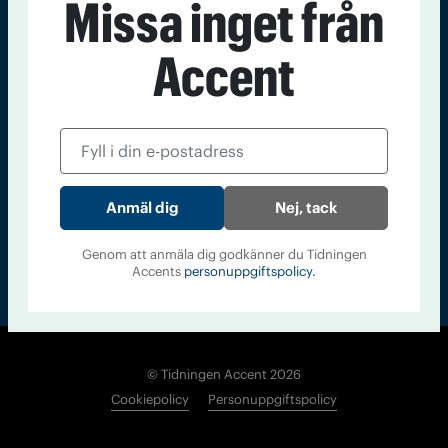
Missa inget från
Kontakt
Om Tidningen
Tidningsarkiv
In English
Accent
Läs tidigare
nummer av
Accent
Nej, tack
Genom att anmäla dig godkänner du Tidningen
Accents
personuppgiftspolicy.
© Tidningen Accent 2026
Cookiepolicy
Personuppgiftspolicy