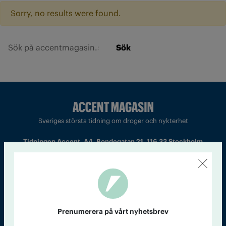
Sorry, no results were found.
Sök
Sveriges största tidning om droger och nykterhet
Tidningen Accent, A4, Bondegatan 21, 116 33 Stockholm
accent@iogt.se
Chefredaktör och ansvarig utgivare: Barbro Janson Lundkvist,
barbro@a4.se.
Prenumerera på vårt nyhetsbrev