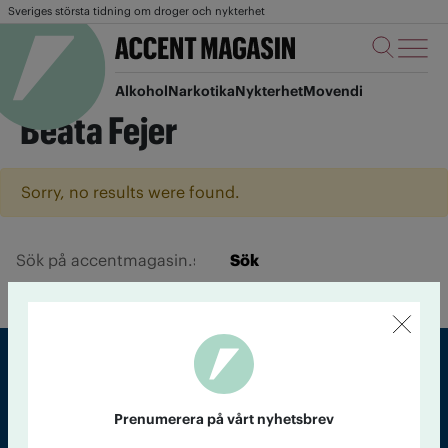
Sveriges största tidning om droger och nykterhet
Alkohol
Narkotika
Nykterhet
Movendi
Beata Fejer
Sorry, no results were found.
Sök
Sveriges största tidning om droger och nykterhet
Prenumerera på vårt nyhetsbrev
Tidningen Accent, A4, Bondegatan 21, 116 33 Stockholm