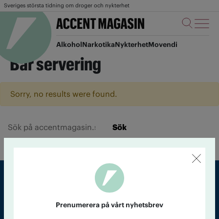
Sveriges största tidning om droger och nykterhet
Alkohol
Narkotika
Nykterhet
Movendi
Bar servering
Sorry, no results were found.
Sök
Sveriges största tidning om droger och nykterhet
Prenumerera på vårt nyhetsbrev
Tidningen Accent, A4, Bondegatan 21, 116 33 Stockholm