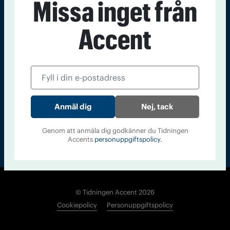
Missa inget från
Kontakt
Om Tidningen
Tidningsarkiv
In English
Accent
Läs tidigare
nummer av
Accent
Nej, tack
Genom att anmäla dig godkänner du Tidningen
Accents
personuppgiftspolicy.
© Tidningen Accent 2026
Cookiepolicy
Personuppgiftspolicy