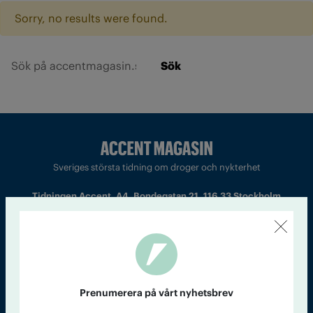
Sorry, no results were found.
Sök
Sveriges största tidning om droger och nykterhet
Tidningen Accent, A4, Bondegatan 21, 116 33 Stockholm
accent@iogt.se
Chefredaktör och ansvarig utgivare: Barbro Janson Lundkvist,
barbro@a4.se.
Prenumerera på vårt nyhetsbrev