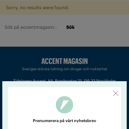
Sorry, no results were found.
Sök
Sveriges största tidning om droger och nykterhet
Tidningen Accent, A4, Bondegatan 21, 116 33 Stockholm
accent@iogt.se
Chefredaktör och ansvarig utgivare: Barbro Janson Lundkvist,
barbro@a4.se.
Prenumerera på vårt nyhetsbrev