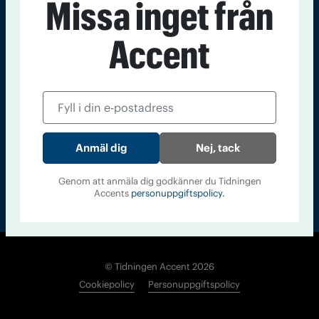
Missa inget från
Kontakt
Om Tidningen
Tidningsarkiv
In English
Accent
Läs tidigare
nummer av
Accent
Nej, tack
Genom att anmäla dig godkänner du Tidningen
Accents
personuppgiftspolicy.
© Tidningen Accent 2026
Cookiepolicy
Personuppgiftspolicy