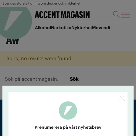
Sveriges största tidning om droger och nykterhet
Alkohol
Narkotika
Nykterhet
Movendi
Aw
Sorry, no results were found.
Sök
Sveriges största tidning om droger och nykterhet
Prenumerera på vårt nyhetsbrev
Tidningen Accent, A4, Bondegatan 21, 116 33 Stockholm