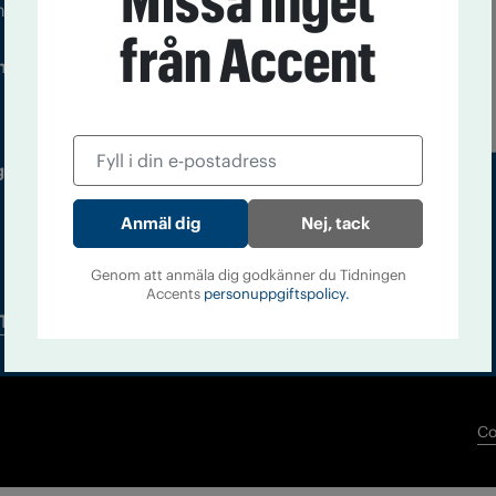
Missa inget
m droger och nykterhet
från Accent
Läs tidigare
ndegatan 21, 116 33 Stockholm
nummer av
Accent
 utgivare: Barbro Janson Lundkvist,
Nej, tack
Genom att anmäla dig godkänner du Tidningen
Accents
personuppgiftspolicy.
Tidningsarkiv
In English
Co