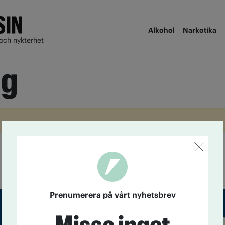
Alkohol
Narkotika
och nykterhet
ng
Prenumerera på vårt nyhetsbrev