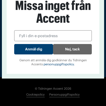
Missa inget från
Kontakt
Om Tidningen
Tidningsarkiv
In English
Accent
Läs tidigare
nummer av
Accent
Nej, tack
Genom att anmäla dig godkänner du Tidningen
Accents
personuppgiftspolicy.
© Tidningen Accent 2026
Cookiepolicy
Personuppgiftspolicy