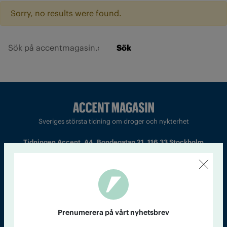
Sorry, no results were found.
Sök
Sveriges största tidning om droger och nykterhet
Tidningen Accent, A4, Bondegatan 21, 116 33 Stockholm
accent@iogt.se
Chefredaktör och ansvarig utgivare: Barbro Janson Lundkvist,
barbro@a4.se.
Prenumerera på vårt nyhetsbrev