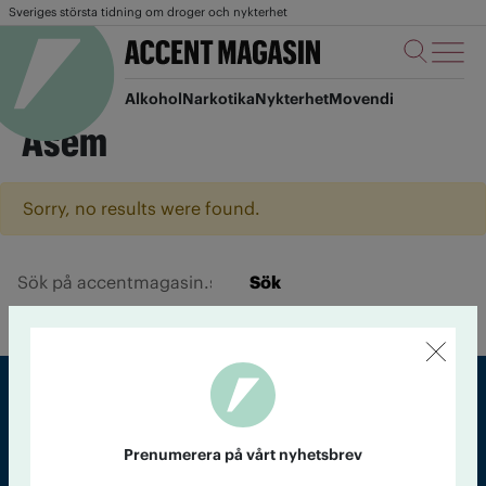
Sveriges största tidning om droger och nykterhet
Alkohol
Narkotika
Nykterhet
Movendi
Asem
Sorry, no results were found.
Sök
Sveriges största tidning om droger och nykterhet
Prenumerera på vårt nyhetsbrev
Tidningen Accent, A4, Bondegatan 21, 116 33 Stockholm