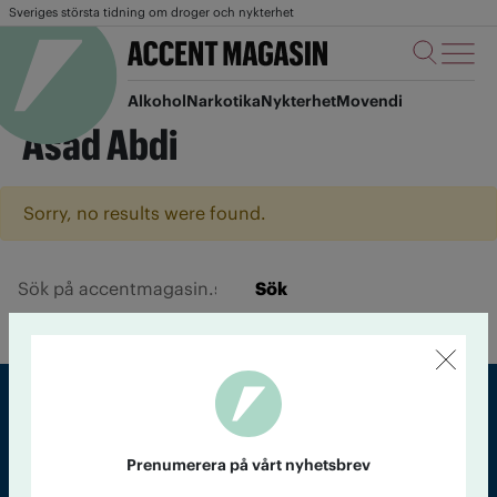
Sveriges största tidning om droger och nykterhet
Alkohol
Narkotika
Nykterhet
Movendi
Asad Abdi
Sorry, no results were found.
Sök
Sveriges största tidning om droger och nykterhet
Prenumerera på vårt nyhetsbrev
Tidningen Accent, A4, Bondegatan 21, 116 33 Stockholm