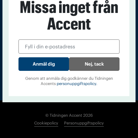
Missa inget från
Kontakt
Om Tidningen
Tidningsarkiv
In English
Accent
Läs tidigare
nummer av
Accent
Nej, tack
Genom att anmäla dig godkänner du Tidningen
Accents
personuppgiftspolicy.
© Tidningen Accent 2026
Cookiepolicy
Personuppgiftspolicy