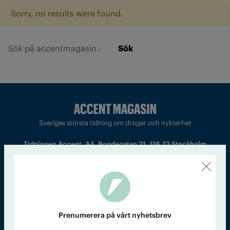
Sorry, no results were found.
Sök
Sveriges största tidning om droger och nykterhet
Tidningen Accent, A4, Bondegatan 21, 116 33 Stockholm
accent@iogt.se
Chefredaktör och ansvarig utgivare: Barbro Janson Lundkvist,
barbro@a4.se.
Prenumerera på vårt nyhetsbrev