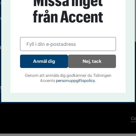
Missa inget
m droger och nykterhet
från Accent
Läs tidigare
ndegatan 21, 116 33 Stockholm
nummer av
Accent
 utgivare: Barbro Janson Lundkvist,
Nej, tack
Genom att anmäla dig godkänner du Tidningen
Accents
personuppgiftspolicy.
Tidningsarkiv
In English
Co