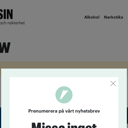
Alkohol
Narkotika
och nykterhet
öw
Prenumerera på vårt nyhetsbrev