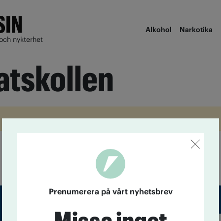
Alkohol
Narkotika
och nykterhet
atskollen
Prenumerera på vårt nyhetsbrev