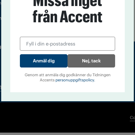
Missa inget
m droger och nykterhet
från Accent
Läs tidigare
ndegatan 21, 116 33 Stockholm
nummer av
Accent
 utgivare: Barbro Janson Lundkvist,
Nej, tack
Genom att anmäla dig godkänner du Tidningen
Accents
personuppgiftspolicy.
Tidningsarkiv
In English
Co