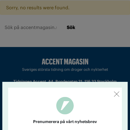
Sorry, no results were found.
Sök
Sveriges största tidning om droger och nykterhet
Tidningen Accent, A4, Bondegatan 21, 116 33 Stockholm
accent@iogt.se
Chefredaktör och ansvarig utgivare: Barbro Janson Lundkvist,
barbro@a4.se.
Prenumerera på vårt nyhetsbrev