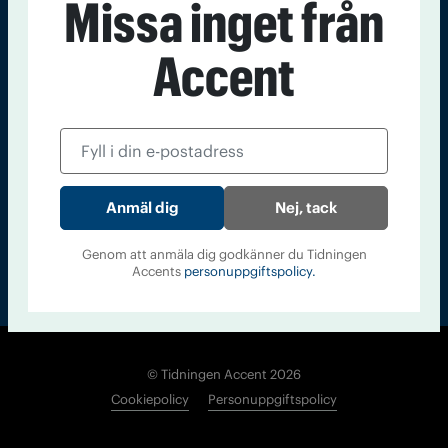
Missa inget från
Kontakt
Om Tidningen
Tidningsarkiv
In English
Accent
Läs tidigare
nummer av
Accent
Nej, tack
Genom att anmäla dig godkänner du Tidningen
Accents
personuppgiftspolicy.
© Tidningen Accent 2026
Cookiepolicy
Personuppgiftspolicy