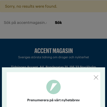
Sorry, no results were found.
Sök
Sveriges största tidning om droger och nykterhet
Tidningen Accent, A4, Bondegatan 21, 116 33 Stockholm
accent@iogt.se
Chefredaktör och ansvarig utgivare: Barbro Janson Lundkvist,
barbro@a4.se.
Prenumerera på vårt nyhetsbrev