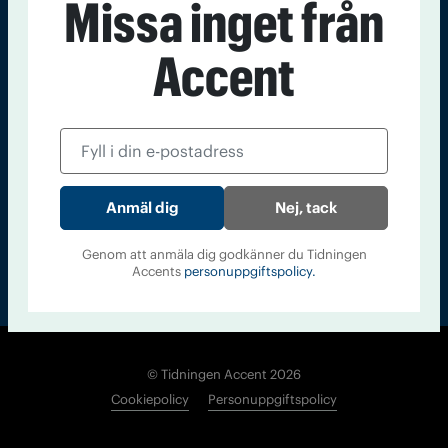
Missa inget från
Kontakt
Om Tidningen
Tidningsarkiv
In English
Accent
Läs tidigare
nummer av
Accent
Nej, tack
Genom att anmäla dig godkänner du Tidningen
Accents
personuppgiftspolicy.
© Tidningen Accent 2026
Cookiepolicy
Personuppgiftspolicy